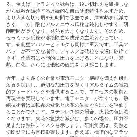
る。例えば、セラミック砥粒は、鋭い切れ刃を維持しな
がら砥粒が破砕する連続的な自己研磨特性を示すため、
より大きな切り屑を短時間で除去でき、摩擦熱を低減で
きる。一方、酸化アルミニウム砥粒は鈍化しやすく、研
削時間が長くなり、発熱も大きくなります。そのため、
セラミック砥粒が溶接除去や成形の主流となっていま
す。研削盤のパワーとトルクも同様に重要です。工具の
パワーが不十分な場合、ディスクは砥粒を最適に破砕で
きず、作業者は本能的に圧力を上げることになり、過
熱、白化、さらには砥粒の破損を引き起こします。
近年、より多くの企業が電流モニター機能を備えた研削
装置を採用し、適切な加圧力を導くリアルタイムの電気
的フィードバックを提供することで、プロセスの制御と
再現性を実現しています。電子モニターがなくても、熟
練技術者は回転数の変化と火花の挙動から圧力を評価す
ることができます。ステンレス鋼の場合、火花の色は濃
くなります。火花の急激な減少は、多くの場合、圧力不
足または熱釉ディスクを示します。研削角度は、発熱と
切断効率にも直接影響します。例えば、標準的なフラッ