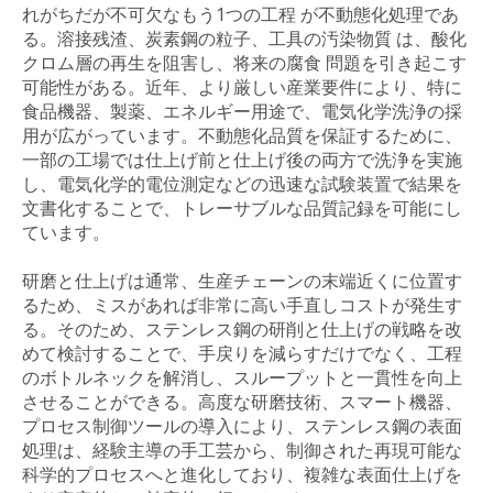
れがちだが不可欠なもう1つの工程 が不動態化処理であ
る。溶接残渣、炭素鋼の粒子、工具の汚染物質 は、酸化
クロム層の再生を阻害し、将来の腐食 問題を引き起こす
可能性がある。近年、より厳しい産業要件により、特に
食品機器、製薬、エネルギー用途で、電気化学洗浄の採
用が広がっています。不動態化品質を保証するために、
一部の工場では仕上げ前と仕上げ後の両方で洗浄を実施
し、電気化学的電位測定などの迅速な試験装置で結果を
文書化することで、トレーサブルな品質記録を可能にし
ています。
研磨と仕上げは通常、生産チェーンの末端近くに位置す
るため、ミスがあれば非常に高い手直しコストが発生す
る。そのため、ステンレス鋼の研削と仕上げの戦略を改
めて検討することで、手戻りを減らすだけでなく、工程
のボトルネックを解消し、スループットと一貫性を向上
させることができる。高度な研磨技術、スマート機器、
プロセス制御ツールの導入により、ステンレス鋼の表面
処理は、経験主導の手工芸から、制御された再現可能な
科学的プロセスへと進化しており、複雑な表面仕上げを