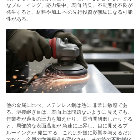
なブルーイング、応力集中、表面 汚染、不動態化不良が
発生すると、材料や加工 への先行投資が無駄になる可能
性がある。
他の金属に比べ、ステンレス鋼は熱に 非常に敏感であ
る。溶接継ぎ目は、表面上は問題ないように 見えても、
作業者が過度の圧力を加えたり、 長時間研磨したりする
と、局部的な表面温度が 急速に上昇し、目に見えるブ
ルーイングが 発生する。これは外観に影響を与えるだけ
でなく、金属の微細構造を変化させ、その後の不動態化