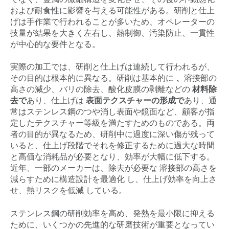
および耐食性に影響を与える可能性がある。研削と仕上
げは手作業で行われることが多いため、オペレーターの
技量が結果を大きく左右し、熱制御、汚染防止、一貫性
が中心的な要件となる。
実際の加工では、研削と仕上げは連続して行われるが、
その目的は根本的に異なる。研削は基本的に
、
溶接部の
高さの減少、バリの除去、酸化皮膜の剥離などの
材料除
去で
あり、仕上げは
表面テクスチャーの形成で
あり、通
常はステンレス鋼のつや消し表面や鏡面など、顧客が指
定したテクスチャー等級を満たすためのものである。両
者の目的が異なるため、研削中に過度に深い傷が残って
いると、仕上げ段階でそれを修正するために過大な時間
と高価な消耗品が必要となり、効率が大幅に低下する。
近年、一部のメーカーは、除去が必要な 溶接部の高さを
減らすために構造設計を最適化 し、仕上げ効率を向上さ
せ、熱リスクを低減 している。
ステンレス鋼の研削効率を高め、発熱を最小限に抑える
ために、いくつかの先進的な研磨技術が重要となってい