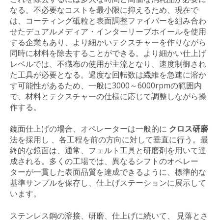
なる。不必要なコストを最小限に抑えるため、現在で
は、コーティング砥粒と表面調整ファイバーを組み合わ
せたデュアルメディア・インターリーブホイールを使用
する企業もあり、より細かいテクスチャーを作りながら
同時に材料を除去することができる。より細かい仕上げ
レベルでは、不織布の使用が主流となり、速度制御され
た工具が必要となる。過度な回転数は繊維を急速に溶か
す可能性があるため、一般に3000～6000rpmの範囲内
で、材料とテクスチャーの仕様に応じて調整しながら操
作する。
鏡面仕上げの場合、オペレーターは一般的に
クロス研磨
法を採用し
、各工程を前の方向に対して垂直に行う。最
終的な鏡面は、通常、フェルト工具と研磨剤を用いて達
成される。多くの工場では、異なるシフトのオペレー
ターが一貫した表面品質を達成できるように、標準的な
基準サンプルを保存し、仕上げステーションに展示して
います。
ステンレス鋼の溶接、研磨、仕上げに続いて、 見落とさ