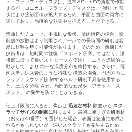
ト・フラップ・ディスクは、通常20°～30°の角度で作動
するが、コニカル・フラップ・ディスクは、傾斜した形
状により接触面積が拡大するため、平面と曲面の両方に
適しており、局所的な熱集中を抑えることができる。
湾曲したチューブ、不規則な形状、薄肉構造の場合、研
削熱の放散はより制限され、一点での長時間の研削は容
易に材料を焼く可能性があります。そのため、熟練した
技術者は、短時間の往復 「スポット研磨」ではなく、溶
接部に沿って長いスト ロークを使用し、工具を連続的に
動かして、より 均一な温度分布を維持する。さらに、薄
肉ステンレス管のような特殊な 構造の場合、円周方向に
ラップアラウンド接 触するベルト研削工具を使用する
と、圧力を分散 させ、局部的な変形や「フラット・ス
ポット」 の発生を防ぐことができる。
仕上げ段階に入ると、焦点は
迅速な材料
除去から
スク
ラッチサイズの制御に
移ります
。最初に粗すぎる研磨材
（例えば40番手）を選択した場合、表面は急速に形成さ
れるかもしれないが、深いスクラッチも発生するため、
これを除去するには多大な時間と高価な消耗品が必要に